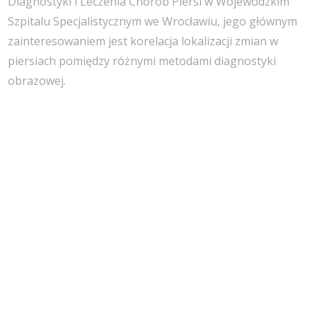
Diagnostyki i Leczenia Chorób Piersi w Wojewódzkim
Szpitalu Specjalistycznym we Wrocławiu, jego głównym
zainteresowaniem jest korelacja lokalizacji zmian w
piersiach pomiędzy różnymi metodami diagnostyki
obrazowej.