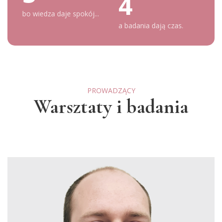
4
bo wiedza daje spokój...
a badania dają czas.
PROWADZĄCY
Warsztaty i badania