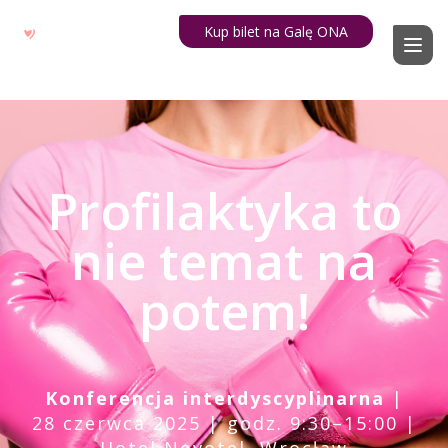
Kup bilet na Galę ONA
Profilaktyka to
nie temat na
potem!
Konferencja interdyscyplinarna
|
28 czerwca 2025 | godz. 9:30–15:00 |