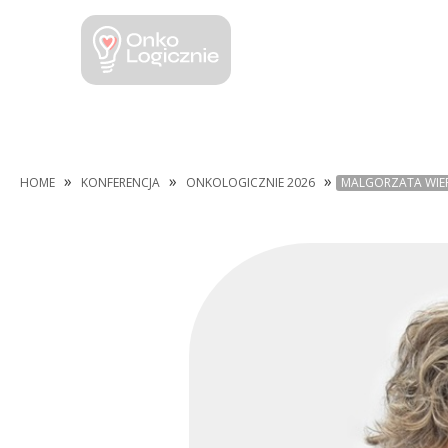
»
»
»
HOME
KONFERENCJA
ONKOLOGICZNIE 2026
MALGORZATA WIE