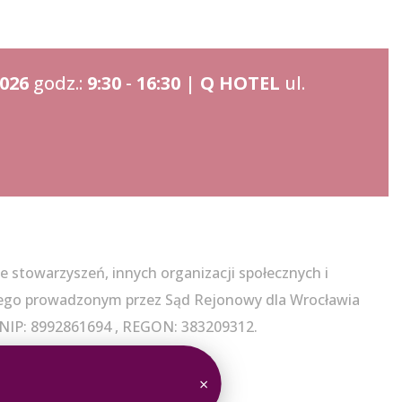
2026
godz.:
9:30
-
16:30
|
Q HOTEL
ul.
ze stowarzyszeń, innych organizacji społecznych i
wego prowadzonym przez Sąd Rejonowy dla Wrocławia
NIP: 8992861694 , REGON: 383209312.
×