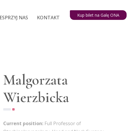
Kup bilet na Galę ONA
ESPRZYJ NAS
KONTAKT
Malgorzata
Wierzbicka
Current position:
Full Professor of