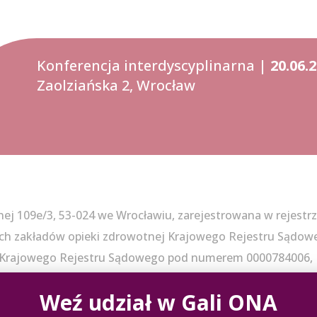
Konferencja interdyscyplinarna |
20.06.
Zaolziańska 2, Wrocław
znej 109e/3, 53-024 we Wrocławiu, zarejestrowana w rejestr
ych zakładów opieki zdrowotnej Krajowego Rejestru Sądo
zy Krajowego Rejestru Sądowego pod numerem 0000784006, 
Weź udział w Gali ONA