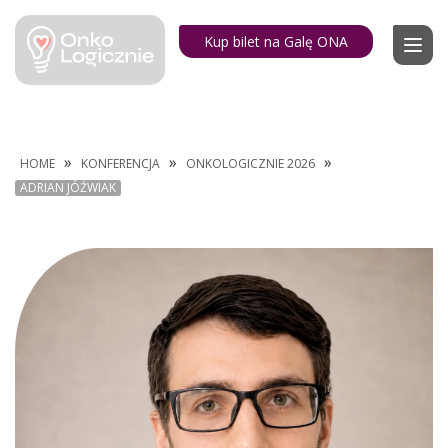
Kup bilet na Galę ONA
»
»
»
HOME
KONFERENCJA
ONKOLOGICZNIE 2026
ADRIAN JÓŹWIAK